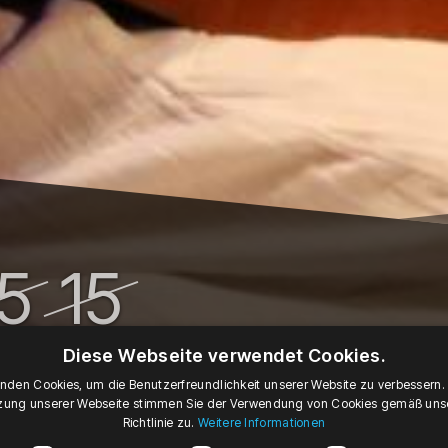
15
15
 '26
JUN '26
10:00
Mo, 12:00
Diese Webseite verwendet Cookies.
nden Cookies, um die Benutzerfreundlichkeit unserer Website zu verbessern.
Montag, 15. Juni 2026 um 10:00
Montag, 15. Juni 2026 um 12:00
zung unserer Webseite stimmen Sie der Verwendung von Cookies gemäß uns
Richtlinie zu.
Weitere Informationen
ta na tropie 2025/2026